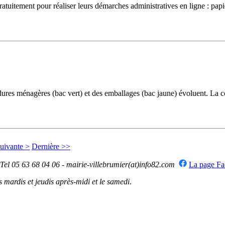
uitement pour réaliser leurs démarches administratives en ligne : papiers 
ménagères (bac vert) et des emballages (bac jaune) évoluent. La colle
uivante >
Dernière >>
 Tel 05 63 68 04 06 - mairie-villebrumier(at)info82.com
La page F
mardis et jeudis après-midi et le samedi
.