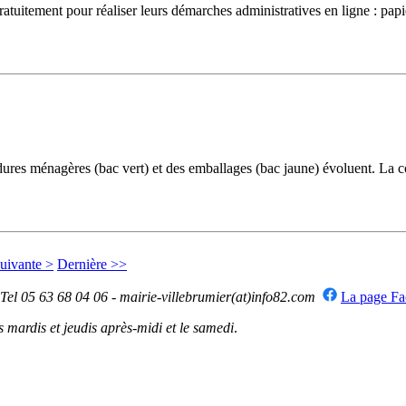
uitement pour réaliser leurs démarches administratives en ligne : papiers 
ménagères (bac vert) et des emballages (bac jaune) évoluent. La colle
uivante >
Dernière >>
 Tel 05 63 68 04 06 - mairie-villebrumier(at)info82.com
La page F
mardis et jeudis après-midi et le samedi
.