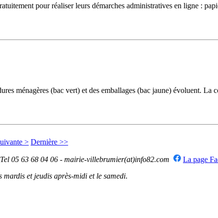
uitement pour réaliser leurs démarches administratives en ligne : papiers 
ménagères (bac vert) et des emballages (bac jaune) évoluent. La colle
uivante >
Dernière >>
 Tel 05 63 68 04 06 - mairie-villebrumier(at)info82.com
La page F
mardis et jeudis après-midi et le samedi
.