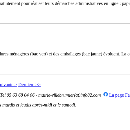
uitement pour réaliser leurs démarches administratives en ligne : papiers 
ménagères (bac vert) et des emballages (bac jaune) évoluent. La colle
uivante >
Dernière >>
 Tel 05 63 68 04 06 - mairie-villebrumier(at)info82.com
La page F
mardis et jeudis après-midi et le samedi
.