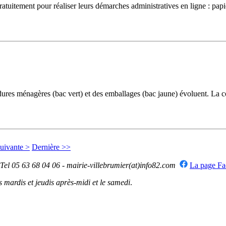
uitement pour réaliser leurs démarches administratives en ligne : papiers 
ménagères (bac vert) et des emballages (bac jaune) évoluent. La colle
uivante >
Dernière >>
 Tel 05 63 68 04 06 - mairie-villebrumier(at)info82.com
La page F
mardis et jeudis après-midi et le samedi
.