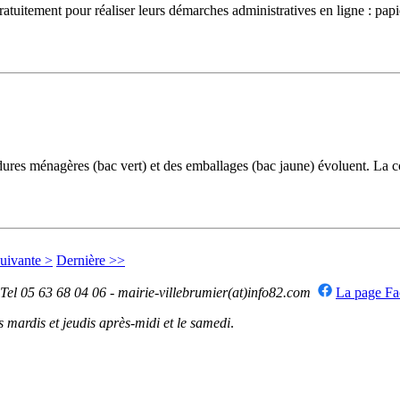
uitement pour réaliser leurs démarches administratives en ligne : papiers 
ménagères (bac vert) et des emballages (bac jaune) évoluent. La colle
uivante >
Dernière >>
 Tel 05 63 68 04 06 - mairie-villebrumier(at)info82.com
La page F
mardis et jeudis après-midi et le samedi
.