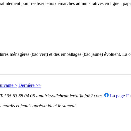
uitement pour réaliser leurs démarches administratives en ligne : papiers 
ménagères (bac vert) et des emballages (bac jaune) évoluent. La colle
uivante >
Dernière >>
 Tel 05 63 68 04 06 - mairie-villebrumier(at)info82.com
La page F
mardis et jeudis après-midi et le samedi
.