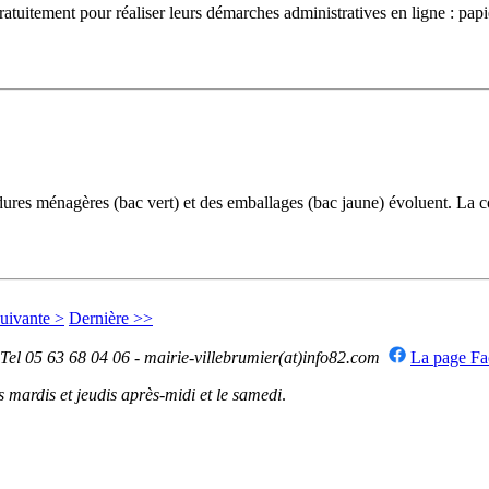
uitement pour réaliser leurs démarches administratives en ligne : papiers 
ménagères (bac vert) et des emballages (bac jaune) évoluent. La colle
uivante >
Dernière >>
 Tel 05 63 68 04 06 - mairie-villebrumier(at)info82.com
La page F
mardis et jeudis après-midi et le samedi
.