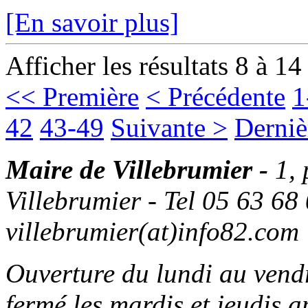
[En savoir plus]
Afficher les résultats 8 à 14
<< Première
< Précédente
1
42
43-49
Suivante >
Derniè
Maire de Villebrumier -
1,
Villebrumier - Tel 05 63 68 
villebrumier(at)info82.com
Ouverture du lundi au ven
fermé les mardis et jeudis a