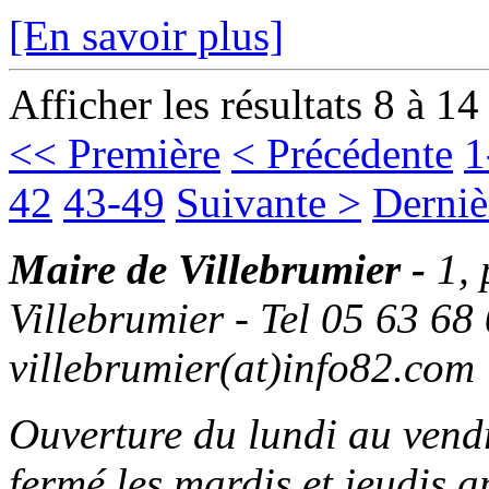
[En savoir plus]
Afficher les résultats 8 à 14
<< Première
< Précédente
1
42
43-49
Suivante >
Derniè
Maire de Villebrumier -
1,
Villebrumier - Tel 05 63 68 
villebrumier(at)info82.com
Ouverture du lundi au ven
fermé les mardis et jeudis a