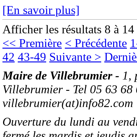
[En savoir plus]
Afficher les résultats 8 à 14
<< Première
< Précédente
1
42
43-49
Suivante >
Derniè
Maire de Villebrumier -
1,
Villebrumier - Tel 05 63 68 
villebrumier(at)info82.com
Ouverture du lundi au ven
fermé les mardis et jeudis a