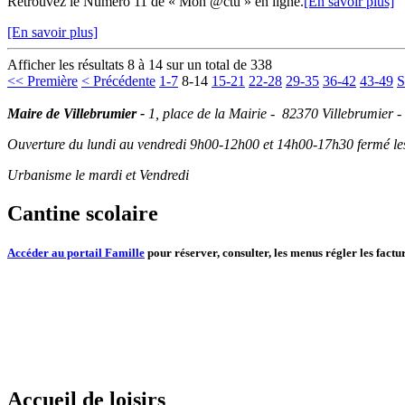
Retrouvez le Numéro 11 de « Mon @ctu » en ligne.
[En savoir plus]
[En savoir plus]
Afficher les résultats 8 à 14 sur un total de 338
<< Première
< Précédente
1-7
8-14
15-21
22-28
29-35
36-42
43-49
S
Maire de Villebrumier -
1, place de la Mairie - 82370 Villebrumier -
Ouverture du lundi au vendredi 9h00-12h00 et 14h00-17h30 fermé les 
Urbanisme le mardi et Vendredi
Cantine scolaire
Accéder au portail Famille
pour réserver, consulter, les menus régler les factur
Accueil de loisirs