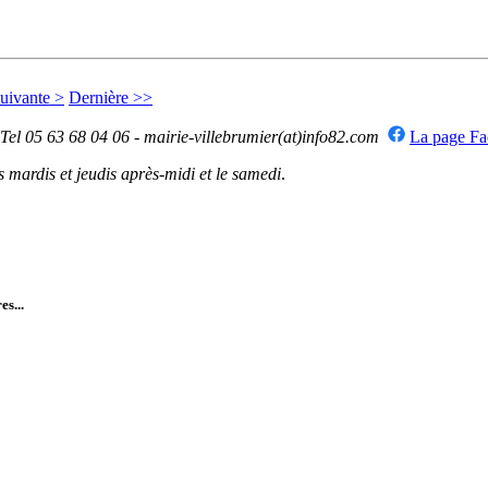
uivante >
Dernière >>
 Tel 05 63 68 04 06 - mairie-villebrumier(at)info82.com
La page F
mardis et jeudis après-midi et le samedi
.
es...