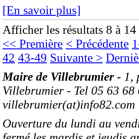
[En savoir plus]
Afficher les résultats 8 à 14
<< Première
< Précédente
1
42
43-49
Suivante >
Derniè
Maire de Villebrumier -
1,
Villebrumier - Tel 05 63 68 
villebrumier(at)info82.com
Ouverture du lundi au ven
fermé les mardis et jeudis a