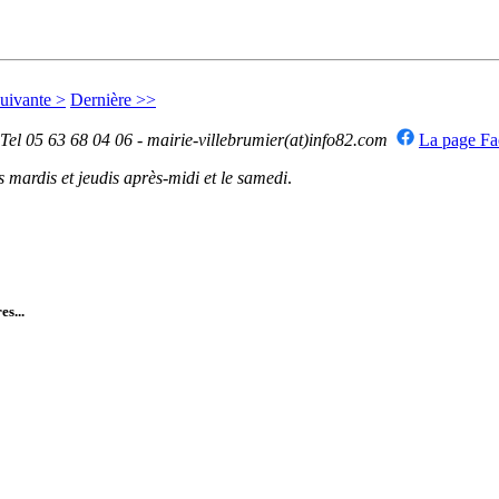
uivante >
Dernière >>
 Tel 05 63 68 04 06 - mairie-villebrumier(at)info82.com
La page F
mardis et jeudis après-midi et le samedi
.
es...