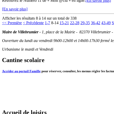
Retrouvez le Numéro 11 de « Mon @ctu » en ligne.
[En savoir plus]
[En savoir plus]
Afficher les résultats 8 à 14 sur un total de 338
<< Première
< Précédente
1-7
8-14
15-21
22-28
29-35
36-42
43-49
S
Maire de Villebrumier -
1, place de la Mairie - 82370 Villebrumier -
Ouverture du lundi au vendredi 9h00-12h00 et 14h00-17h30 fermé les 
Urbanisme le mardi et Vendredi
Cantine scolaire
Accéder au portail Famille
pour réserver, consulter, les menus régler les factur
Accueil de loisirs