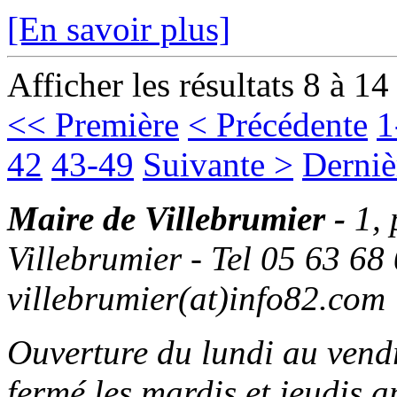
[En savoir plus]
Afficher les résultats 8 à 14
<< Première
< Précédente
1
42
43-49
Suivante >
Derniè
Maire de Villebrumier -
1,
Villebrumier - Tel 05 63 68 
villebrumier(at)info82.com
Ouverture du lundi au ven
fermé les mardis et jeudis a