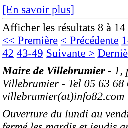
[En savoir plus]
Afficher les résultats 8 à 14
<< Première
< Précédente
1
42
43-49
Suivante >
Derniè
Maire de Villebrumier -
1,
Villebrumier - Tel 05 63 68 
villebrumier(at)info82.com
Ouverture du lundi au ven
fermé les mardis et jeudis a