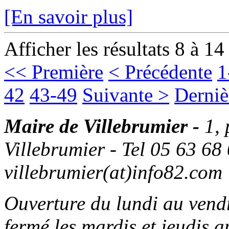
[En savoir plus]
Afficher les résultats 8 à 14
<< Première
< Précédente
1
42
43-49
Suivante >
Derniè
Maire de Villebrumier -
1,
Villebrumier - Tel 05 63 68 
villebrumier(at)info82.com
Ouverture du lundi au ven
fermé les mardis et jeudis a