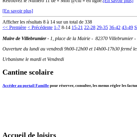
Retrouvez le Numéro 11 de « Mon @ctu » en ligne.
[En savoir plus]
[En savoir plus]
Afficher les résultats 8 à 14 sur un total de 338
<< Première
< Précédente
1-7
8-14
15-21
22-28
29-35
36-42
43-49
S
Maire de Villebrumier -
1, place de la Mairie - 82370 Villebrumier -
Ouverture du lundi au vendredi 9h00-12h00 et 14h00-17h30 fermé les 
Urbanisme le mardi et Vendredi
Cantine scolaire
Accéder au portail Famille
pour réserver, consulter, les menus régler les factur
Accueil de loisirs