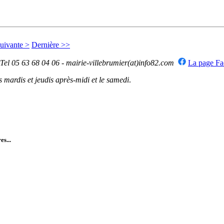
uivante >
Dernière >>
 Tel 05 63 68 04 06 - mairie-villebrumier(at)info82.com
La page F
mardis et jeudis après-midi et le samedi
.
es...