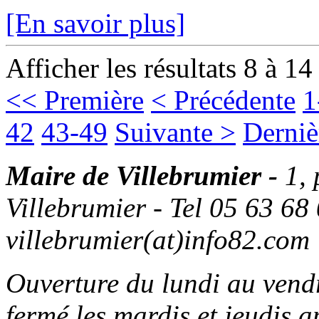
[En savoir plus]
Afficher les résultats 8 à 14
<< Première
< Précédente
1
42
43-49
Suivante >
Derniè
Maire de Villebrumier -
1,
Villebrumier - Tel 05 63 68 
villebrumier(at)info82.com
Ouverture du lundi au ven
fermé les mardis et jeudis a