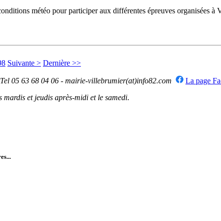
onditions météo pour participer aux différentes épreuves organisées à 
98
Suivante >
Dernière >>
 Tel 05 63 68 04 06 - mairie-villebrumier(at)info82.com
La page F
mardis et jeudis après-midi et le samedi
.
es...