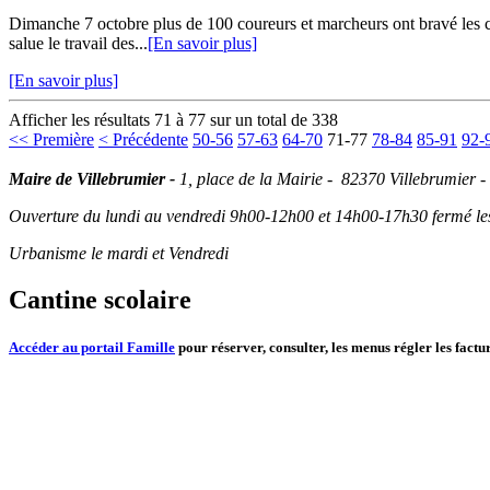
Dimanche 7 octobre plus de 100 coureurs et marcheurs ont bravé les c
salue le travail des...
[En savoir plus]
[En savoir plus]
Afficher les résultats 71 à 77 sur un total de 338
<< Première
< Précédente
50-56
57-63
64-70
71-77
78-84
85-91
92-
Maire de Villebrumier -
1, place de la Mairie - 82370 Villebrumier -
Ouverture du lundi au vendredi 9h00-12h00 et 14h00-17h30 fermé les 
Urbanisme le mardi et Vendredi
Cantine scolaire
Accéder au portail Famille
pour réserver, consulter, les menus régler les factur