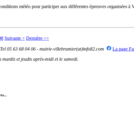
onditions météo pour participer aux différentes épreuves organisées à 
98
Suivante >
Dernière >>
 Tel 05 63 68 04 06 - mairie-villebrumier(at)info82.com
La page F
mardis et jeudis après-midi et le samedi
.
es...