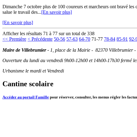
Dimanche 7 octobre plus de 100 coureurs et marcheurs ont bravé les c
salue le travail des...
[En savoir plus]
[En savoir plus]
Afficher les résultats 71 à 77 sur un total de 338
<< Première
< Précédente
50-56
57-63
64-70
71-77
78-84
85-91
92-
Maire de Villebrumier -
1, place de la Mairie - 82370 Villebrumier -
Ouverture du lundi au vendredi 9h00-12h00 et 14h00-17h30 fermé les 
Urbanisme le mardi et Vendredi
Cantine scolaire
Accéder au portail Famille
pour réserver, consulter, les menus régler les factur