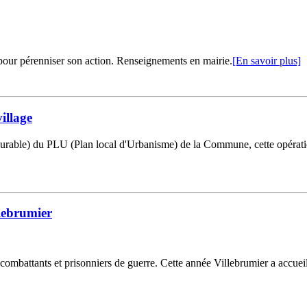
 pour pérenniser son action. Renseignements en mairie.
[En savoir plus]
illage
ble) du PLU (Plan local d'Urbanisme) de la Commune, cette opération
lebrumier
combattants et prisonniers de guerre. Cette année Villebrumier a accuei