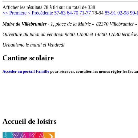
Afficher les résultats 78 à 84 sur un total de 338
<< Première
< Précédente
57-63
64-70
71-77
78-84
85-91
92-98
99-
Maire de Villebrumier -
1, place de la Mairie - 82370 Villebrumier -
Ouverture du lundi au vendredi 9h00-12h00 et 14h00-17h30 fermé les 
Urbanisme le mardi et Vendredi
Cantine scolaire
Accéder au portail Famille
pour réserver, consulter, les menus régler les factur
Accueil de loisirs