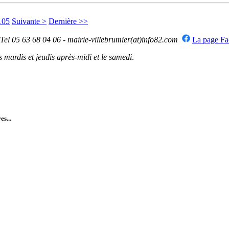
105
Suivante >
Dernière >>
 Tel 05 63 68 04 06 - mairie-villebrumier(at)info82.com
La page F
mardis et jeudis après-midi et le samedi
.
es...