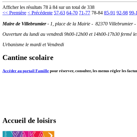
Afficher les résultats 78 à 84 sur un total de 338
<< Première
< Précédente
57-63
64-70
71-77
78-84
85-91
92-98
99-
Maire de Villebrumier -
1, place de la Mairie - 82370 Villebrumier -
Ouverture du lundi au vendredi 9h00-12h00 et 14h00-17h30 fermé les 
Urbanisme le mardi et Vendredi
Cantine scolaire
Accéder au portail Famille
pour réserver, consulter, les menus régler les factur
Accueil de loisirs