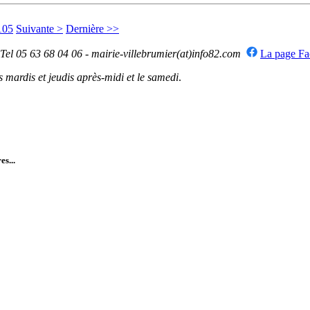
105
Suivante >
Dernière >>
 Tel 05 63 68 04 06 - mairie-villebrumier(at)info82.com
La page F
mardis et jeudis après-midi et le samedi
.
es...