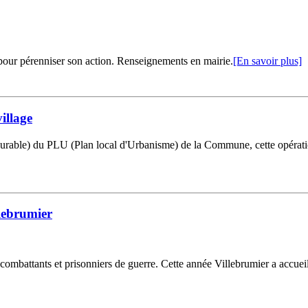
 pour pérenniser son action. Renseignements en mairie.
[En savoir plus]
illage
ble) du PLU (Plan local d'Urbanisme) de la Commune, cette opération
lebrumier
combattants et prisonniers de guerre. Cette année Villebrumier a accuei