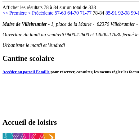
Afficher les résultats 78 à 84 sur un total de 338
<< Première
< Précédente
57-63
64-70
71-77
78-84
85-91
92-98
99-
Maire de Villebrumier -
1, place de la Mairie - 82370 Villebrumier -
Ouverture du lundi au vendredi 9h00-12h00 et 14h00-17h30 fermé les 
Urbanisme le mardi et Vendredi
Cantine scolaire
Accéder au portail Famille
pour réserver, consulter, les menus régler les factur
Accueil de loisirs