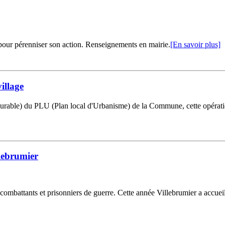
 pour pérenniser son action. Renseignements en mairie.
[En savoir plus]
illage
ble) du PLU (Plan local d'Urbanisme) de la Commune, cette opération
lebrumier
combattants et prisonniers de guerre. Cette année Villebrumier a accuei