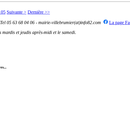
105
Suivante >
Dernière >>
 Tel 05 63 68 04 06 - mairie-villebrumier(at)info82.com
La page F
mardis et jeudis après-midi et le samedi
.
es...