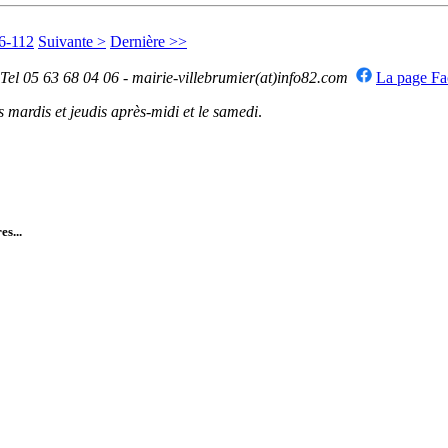
6-112
Suivante >
Dernière >>
 Tel 05 63 68 04 06 - mairie-villebrumier(at)info82.com
La page F
mardis et jeudis après-midi et le samedi
.
es...