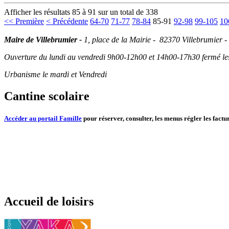
Afficher les résultats 85 à 91 sur un total de 338
<< Première
< Précédente
64-70
71-77
78-84
85-91
92-98
99-105
10
Maire de Villebrumier -
1, place de la Mairie - 82370 Villebrumier -
Ouverture du lundi au vendredi 9h00-12h00 et 14h00-17h30 fermé les 
Urbanisme le mardi et Vendredi
Cantine scolaire
Accéder au portail Famille
pour réserver, consulter, les menus régler les factur
Accueil de loisirs