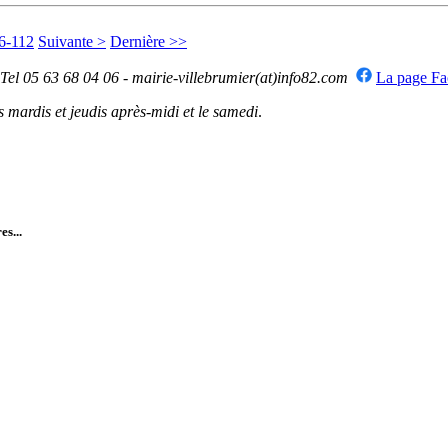
6-112
Suivante >
Dernière >>
 Tel 05 63 68 04 06 - mairie-villebrumier(at)info82.com
La page F
mardis et jeudis après-midi et le samedi
.
es...