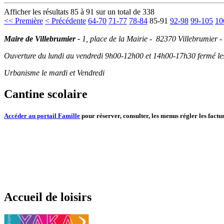
Afficher les résultats 85 à 91 sur un total de 338
<< Première
< Précédente
64-70
71-77
78-84
85-91
92-98
99-105
10
Maire de Villebrumier -
1, place de la Mairie - 82370 Villebrumier -
Ouverture du lundi au vendredi 9h00-12h00 et 14h00-17h30 fermé les 
Urbanisme le mardi et Vendredi
Cantine scolaire
Accéder au portail Famille
pour réserver, consulter, les menus régler les factur
Accueil de loisirs