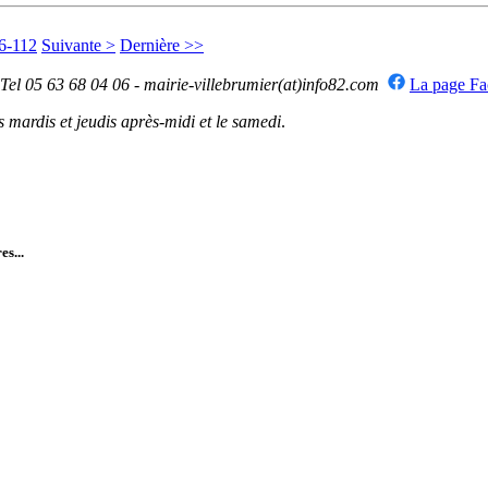
6-112
Suivante >
Dernière >>
 Tel 05 63 68 04 06 - mairie-villebrumier(at)info82.com
La page F
mardis et jeudis après-midi et le samedi
.
es...