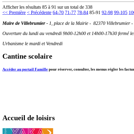
Afficher les résultats 85 à 91 sur un total de 338
<< Première
< Précédente
64-70
71-77
78-84
85-91
92-98
99-105
10
Maire de Villebrumier -
1, place de la Mairie - 82370 Villebrumier -
Ouverture du lundi au vendredi 9h00-12h00 et 14h00-17h30 fermé les 
Urbanisme le mardi et Vendredi
Cantine scolaire
Accéder au portail Famille
pour réserver, consulter, les menus régler les factur
Accueil de loisirs