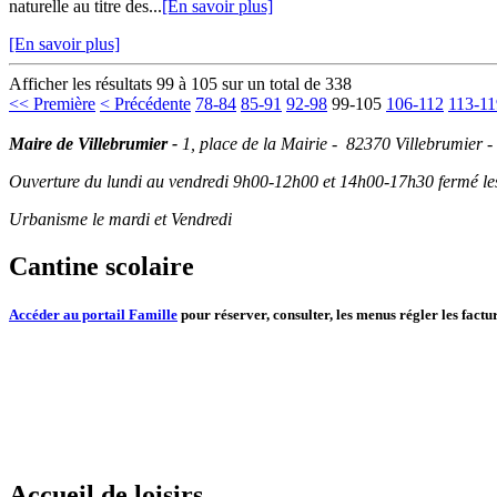
naturelle au titre des...
[En savoir plus]
[En savoir plus]
Afficher les résultats 99 à 105 sur un total de 338
<< Première
< Précédente
78-84
85-91
92-98
99-105
106-112
113-11
Maire de Villebrumier -
1, place de la Mairie - 82370 Villebrumier -
Ouverture du lundi au vendredi 9h00-12h00 et 14h00-17h30 fermé les 
Urbanisme le mardi et Vendredi
Cantine scolaire
Accéder au portail Famille
pour réserver, consulter, les menus régler les factur
Accueil de loisirs