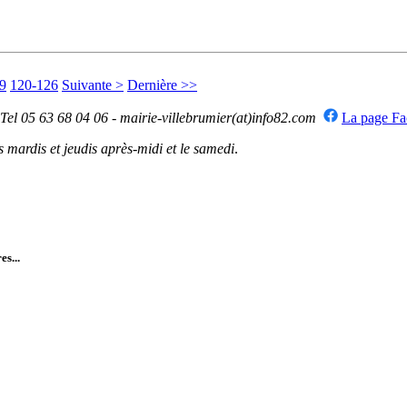
9
120-126
Suivante >
Dernière >>
 Tel 05 63 68 04 06 - mairie-villebrumier(at)info82.com
La page F
mardis et jeudis après-midi et le samedi
.
es...