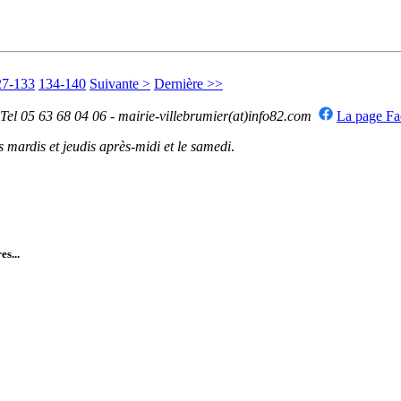
27-133
134-140
Suivante >
Dernière >>
 Tel 05 63 68 04 06 - mairie-villebrumier(at)info82.com
La page F
mardis et jeudis après-midi et le samedi
.
es...