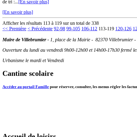
de tri :...
[En savoir plus]
[En savoir plus]
Afficher les résultats 113 à 119 sur un total de 338
<< Première
< Précédente
92-98
99-105
106-112
113-119
120-126
1
Maire de Villebrumier -
1, place de la Mairie - 82370 Villebrumier -
Ouverture du lundi au vendredi 9h00-12h00 et 14h00-17h30 fermé les 
Urbanisme le mardi et Vendredi
Cantine scolaire
Accéder au portail Famille
pour réserver, consulter, les menus régler les factur
Accueil de loisirs