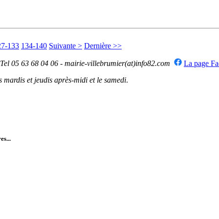
27-133
134-140
Suivante >
Dernière >>
 Tel 05 63 68 04 06 - mairie-villebrumier(at)info82.com
La page F
mardis et jeudis après-midi et le samedi
.
es...