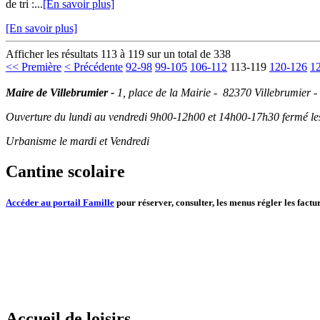
de tri :...
[En savoir plus]
[En savoir plus]
Afficher les résultats 113 à 119 sur un total de 338
<< Première
< Précédente
92-98
99-105
106-112
113-119
120-126
1
Maire de Villebrumier -
1, place de la Mairie - 82370 Villebrumier -
Ouverture du lundi au vendredi 9h00-12h00 et 14h00-17h30 fermé les 
Urbanisme le mardi et Vendredi
Cantine scolaire
Accéder au portail Famille
pour réserver, consulter, les menus régler les factur
Accueil de loisirs