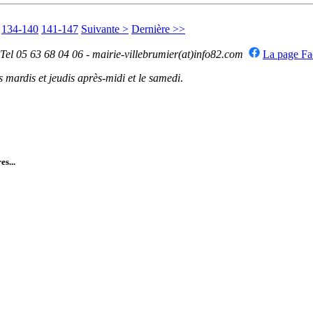
134-140
141-147
Suivante >
Dernière >>
 Tel 05 63 68 04 06 - mairie-villebrumier(at)info82.com
La page F
mardis et jeudis après-midi et le samedi
.
es...