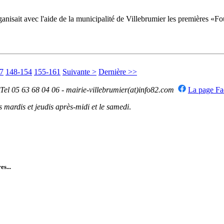
anisait avec l'aide de la municipalité de Villebrumier les premières «F
7
148-154
155-161
Suivante >
Dernière >>
 Tel 05 63 68 04 06 - mairie-villebrumier(at)info82.com
La page F
mardis et jeudis après-midi et le samedi
.
es...