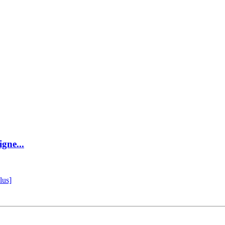
igne...
lus]