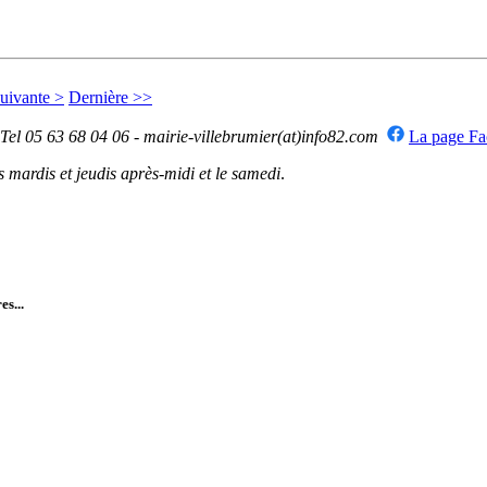
uivante >
Dernière >>
 Tel 05 63 68 04 06 - mairie-villebrumier(at)info82.com
La page F
mardis et jeudis après-midi et le samedi
.
es...