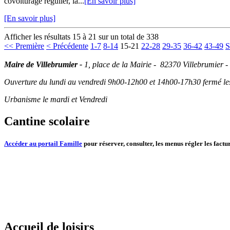
covoiturage régulier, la...
[En savoir plus]
[En savoir plus]
Afficher les résultats 15 à 21 sur un total de 338
<< Première
< Précédente
1-7
8-14
15-21
22-28
29-35
36-42
43-49
S
Maire de Villebrumier -
1, place de la Mairie - 82370 Villebrumier -
Ouverture du lundi au vendredi 9h00-12h00 et 14h00-17h30 fermé les 
Urbanisme le mardi et Vendredi
Cantine scolaire
Accéder au portail Famille
pour réserver, consulter, les menus régler les factur
Accueil de loisirs