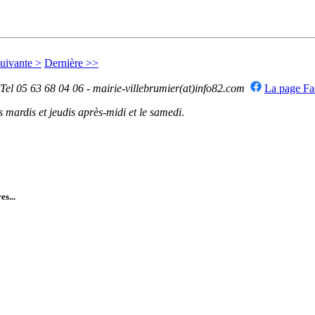
uivante >
Dernière >>
 Tel 05 63 68 04 06 - mairie-villebrumier(at)info82.com
La page F
mardis et jeudis après-midi et le samedi
.
es...