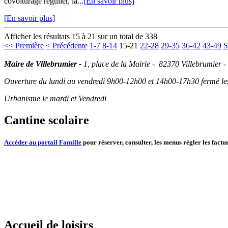
covoiturage régulier, la...
[En savoir plus]
[En savoir plus]
Afficher les résultats 15 à 21 sur un total de 338
<< Première
< Précédente
1-7
8-14
15-21
22-28
29-35
36-42
43-49
S
Maire de Villebrumier -
1, place de la Mairie - 82370 Villebrumier -
Ouverture du lundi au vendredi 9h00-12h00 et 14h00-17h30 fermé les 
Urbanisme le mardi et Vendredi
Cantine scolaire
Accéder au portail Famille
pour réserver, consulter, les menus régler les factur
Accueil de loisirs