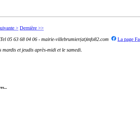
uivante >
Dernière >>
 Tel 05 63 68 04 06 - mairie-villebrumier(at)info82.com
La page F
mardis et jeudis après-midi et le samedi
.
es...