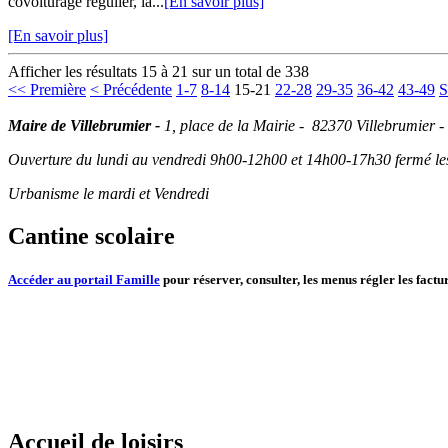
covoiturage régulier, la...
[En savoir plus]
[En savoir plus]
Afficher les résultats 15 à 21 sur un total de 338
<< Première
< Précédente
1-7
8-14
15-21
22-28
29-35
36-42
43-49
S
Maire de Villebrumier -
1, place de la Mairie - 82370 Villebrumier -
Ouverture du lundi au vendredi 9h00-12h00 et 14h00-17h30 fermé les 
Urbanisme le mardi et Vendredi
Cantine scolaire
Accéder au portail Famille
pour réserver, consulter, les menus régler les factur
Accueil de loisirs