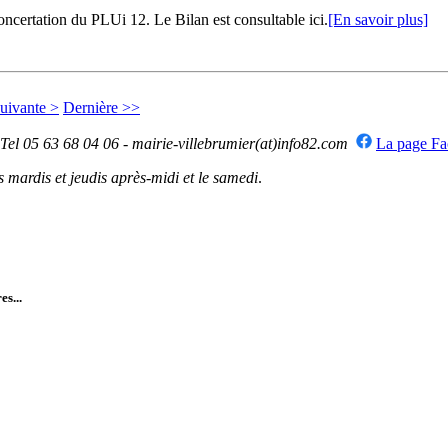
certation du PLUi 12. Le Bilan est consultable ici.
[En savoir plus]
uivante >
Dernière >>
 Tel 05 63 68 04 06 - mairie-villebrumier(at)info82.com
La page F
mardis et jeudis après-midi et le samedi
.
es...