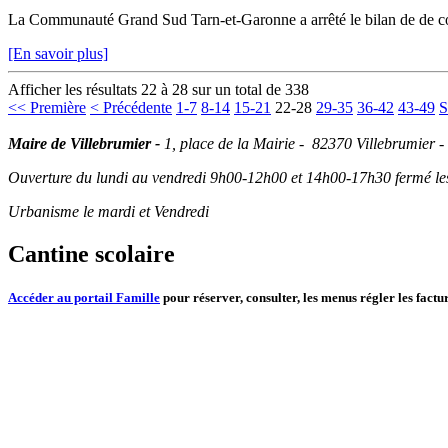
La Communauté Grand Sud Tarn-et-Garonne a arrêté le bilan de de con
[En savoir plus]
Afficher les résultats 22 à 28 sur un total de 338
<< Première
< Précédente
1-7
8-14
15-21
22-28
29-35
36-42
43-49
S
Maire de Villebrumier -
1, place de la Mairie - 82370 Villebrumier -
Ouverture du lundi au vendredi 9h00-12h00 et 14h00-17h30 fermé les 
Urbanisme le mardi et Vendredi
Cantine scolaire
Accéder au portail Famille
pour réserver, consulter, les menus régler les factur