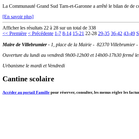
La Communauté Grand Sud Tarn-et-Garonne a arrêté le bilan de de con
[En savoir plus]
Afficher les résultats 22 à 28 sur un total de 338
<< Première
< Précédente
1-7
8-14
15-21
22-28
29-35
36-42
43-49
S
Maire de Villebrumier -
1, place de la Mairie - 82370 Villebrumier -
Ouverture du lundi au vendredi 9h00-12h00 et 14h00-17h30 fermé les 
Urbanisme le mardi et Vendredi
Cantine scolaire
Accéder au portail Famille
pour réserver, consulter, les menus régler les factur