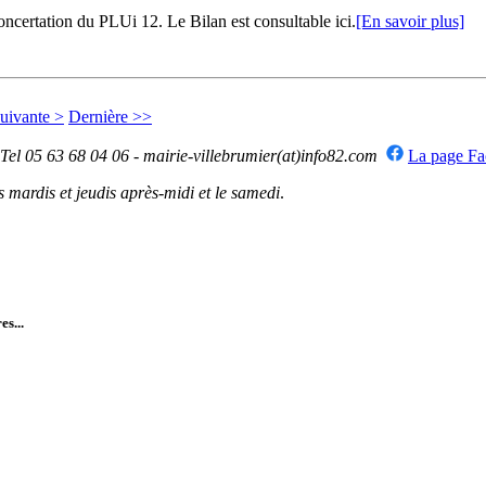
certation du PLUi 12. Le Bilan est consultable ici.
[En savoir plus]
uivante >
Dernière >>
 Tel 05 63 68 04 06 - mairie-villebrumier(at)info82.com
La page F
mardis et jeudis après-midi et le samedi
.
es...