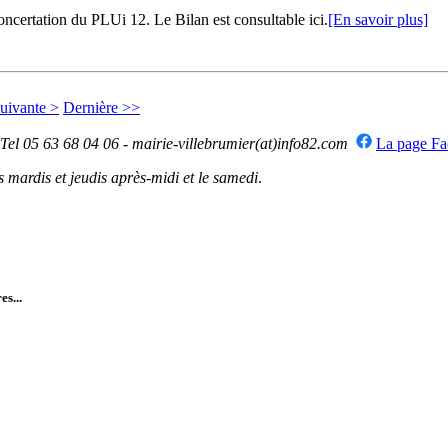
certation du PLUi 12. Le Bilan est consultable ici.
[En savoir plus]
uivante >
Dernière >>
 Tel 05 63 68 04 06 - mairie-villebrumier(at)info82.com
La page F
mardis et jeudis après-midi et le samedi
.
es...