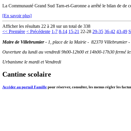
La Communauté Grand Sud Tarn-et-Garonne a arrêté le bilan de de con
[En savoir plus]
Afficher les résultats 22 à 28 sur un total de 338
<< Première
< Précédente
1-7
8-14
15-21
22-28
29-35
36-42
43-49
S
Maire de Villebrumier -
1, place de la Mairie - 82370 Villebrumier -
Ouverture du lundi au vendredi 9h00-12h00 et 14h00-17h30 fermé les 
Urbanisme le mardi et Vendredi
Cantine scolaire
Accéder au portail Famille
pour réserver, consulter, les menus régler les factur