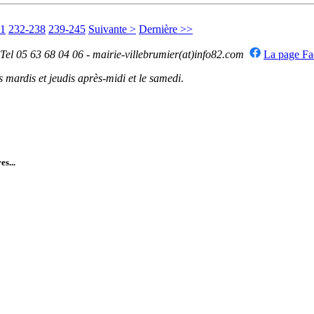
31
232-238
239-245
Suivante >
Dernière >>
 Tel 05 63 68 04 06 - mairie-villebrumier(at)info82.com
La page F
mardis et jeudis après-midi et le samedi
.
es...