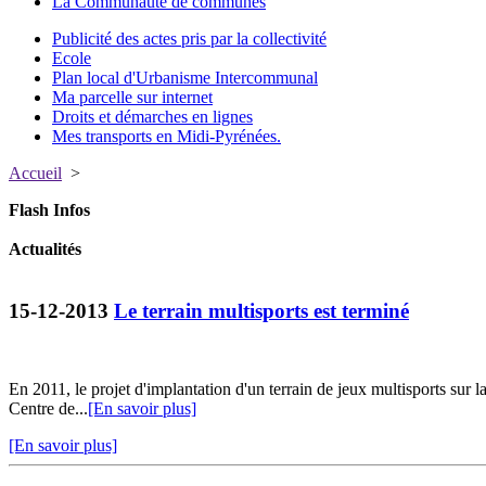
La Communauté de communes
Publicité des actes pris par la collectivité
Ecole
Plan local d'Urbanisme Intercommunal
Ma parcelle sur internet
Droits et démarches en lignes
Mes transports en Midi-Pyrénées.
Accueil
>
Flash Infos
Actualités
15-12-2013
Le terrain multisports est terminé
En 2011, le projet d'implantation d'un terrain de jeux multisports sur l
Centre de...
[En savoir plus]
[En savoir plus]