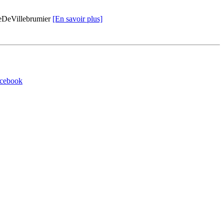
aleDeVillebrumier
[En savoir plus]
acebook