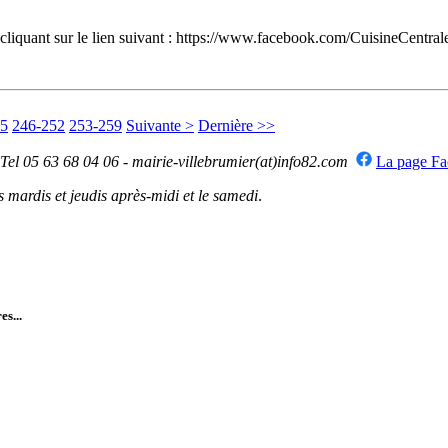
 cliquant sur le lien suivant : https://www.facebook.com/CuisineCentr
45
246-252
253-259
Suivante >
Dernière >>
 Tel 05 63 68 04 06 - mairie-villebrumier(at)info82.com
La page F
mardis et jeudis après-midi et le samedi
.
es...