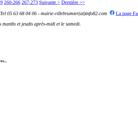
59
260-266
267-273
Suivante >
Dernière >>
 Tel 05 63 68 04 06 - mairie-villebrumier(at)info82.com
La page F
mardis et jeudis après-midi et le samedi
.
es...