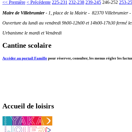
<< Première
< Précédente
225-231
232-238
239-245
246-252
253-2
Maire de Villebrumier -
1, place de la Mairie - 82370 Villebrumier -
Ouverture du lundi au vendredi 9h00-12h00 et 14h00-17h30 fermé les 
Urbanisme le mardi et Vendredi
Cantine scolaire
Accéder au portail Famille
pour réserver, consulter, les menus régler les factur
Accueil de loisirs