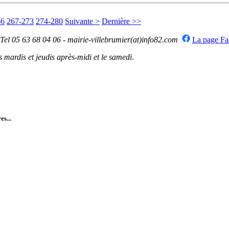
66
267-273
274-280
Suivante >
Dernière >>
 Tel 05 63 68 04 06 - mairie-villebrumier(at)info82.com
La page F
mardis et jeudis après-midi et le samedi
.
es...