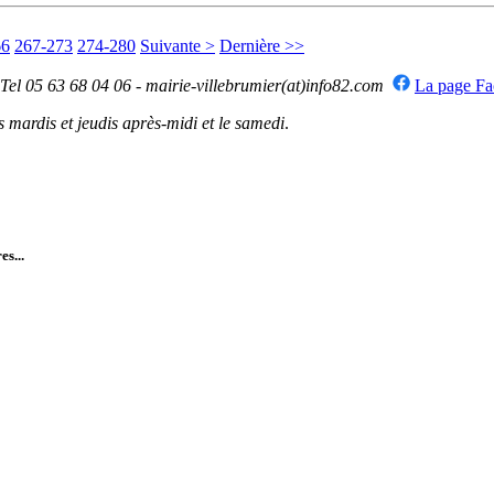
66
267-273
274-280
Suivante >
Dernière >>
 Tel 05 63 68 04 06 - mairie-villebrumier(at)info82.com
La page F
mardis et jeudis après-midi et le samedi
.
es...