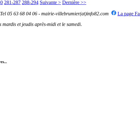
80
281-287
288-294
Suivante >
Dernière >>
 Tel 05 63 68 04 06 - mairie-villebrumier(at)info82.com
La page F
mardis et jeudis après-midi et le samedi
.
es...