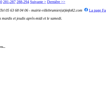
80
281-287
288-294
Suivante >
Dernière >>
 Tel 05 63 68 04 06 - mairie-villebrumier(at)info82.com
La page F
mardis et jeudis après-midi et le samedi
.
es...