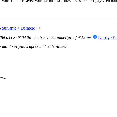
otre buraliste avec votre facture, scannez le QR code et payez en toute
6
Suivante >
Dernière >>
 Tel 05 63 68 04 06 - mairie-villebrumier(at)info82.com
La page F
mardis et jeudis après-midi et le samedi
.
es...