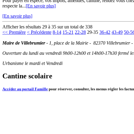
Pour payer en espèce, vos impôts, amendes, cantine, rendez vous chez v
respecte la...
[En savoir plus]
[En savoir plus]
Afficher les résultats 29 à 35 sur un total de 338
<< Première
< Précédente
8-14
15-21
22-28
29-35
36-42
43-49
50-5
Maire de Villebrumier -
1, place de la Mairie - 82370 Villebrumier -
Ouverture du lundi au vendredi 9h00-12h00 et 14h00-17h30 fermé les 
Urbanisme le mardi et Vendredi
Cantine scolaire
Accéder au portail Famille
pour réserver, consulter, les menus régler les factur