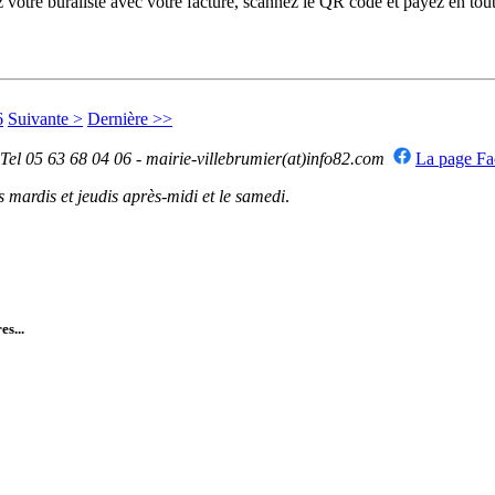
otre buraliste avec votre facture, scannez le QR code et payez en toute
6
Suivante >
Dernière >>
 Tel 05 63 68 04 06 - mairie-villebrumier(at)info82.com
La page F
mardis et jeudis après-midi et le samedi
.
es...