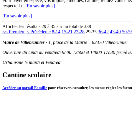
Pour payer en espèce, vos impôts, amendes, cantine, rendez vous chez v
respecte la...
[En savoir plus]
[En savoir plus]
Afficher les résultats 29 à 35 sur un total de 338
<< Première
< Précédente
8-14
15-21
22-28
29-35
36-42
43-49
50-5
Maire de Villebrumier -
1, place de la Mairie - 82370 Villebrumier -
Ouverture du lundi au vendredi 9h00-12h00 et 14h00-17h30 fermé les 
Urbanisme le mardi et Vendredi
Cantine scolaire
Accéder au portail Famille
pour réserver, consulter, les menus régler les factur