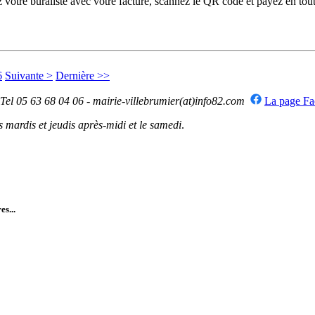
otre buraliste avec votre facture, scannez le QR code et payez en toute
6
Suivante >
Dernière >>
 Tel 05 63 68 04 06 - mairie-villebrumier(at)info82.com
La page F
mardis et jeudis après-midi et le samedi
.
es...