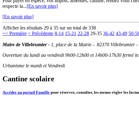
Pour payer en espèce, vos impôts, amendes, cantine, rendez vous chez v
respecte la...
[En savoir plus]
[En savoir plus]
Afficher les résultats 29 à 35 sur un total de 338
<< Première
< Précédente
8-14
15-21
22-28
29-35
36-42
43-49
50-5
Maire de Villebrumier -
1, place de la Mairie - 82370 Villebrumier -
Ouverture du lundi au vendredi 9h00-12h00 et 14h00-17h30 fermé les 
Urbanisme le mardi et Vendredi
Cantine scolaire
Accéder au portail Famille
pour réserver, consulter, les menus régler les factur