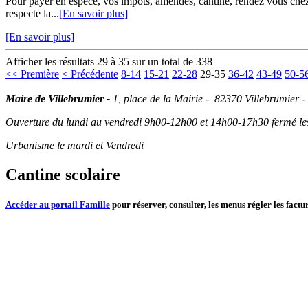
Pour payer en espèce, vos impôts, amendes, cantine, rendez vous chez v
respecte la...
[En savoir plus]
[En savoir plus]
Afficher les résultats 29 à 35 sur un total de 338
<< Première
< Précédente
8-14
15-21
22-28
29-35
36-42
43-49
50-5
Maire de Villebrumier -
1, place de la Mairie - 82370 Villebrumier -
Ouverture du lundi au vendredi 9h00-12h00 et 14h00-17h30 fermé les 
Urbanisme le mardi et Vendredi
Cantine scolaire
Accéder au portail Famille
pour réserver, consulter, les menus régler les factur