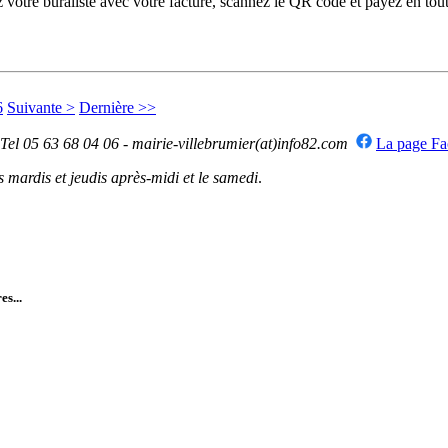
otre buraliste avec votre facture, scannez le QR code et payez en toute
6
Suivante >
Dernière >>
 Tel 05 63 68 04 06 - mairie-villebrumier(at)info82.com
La page F
mardis et jeudis après-midi et le samedi
.
es...