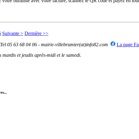
otre buraliste avec votre facture, scannez le QR code et payez en toute
6
Suivante >
Dernière >>
 Tel 05 63 68 04 06 - mairie-villebrumier(at)info82.com
La page F
mardis et jeudis après-midi et le samedi
.
es...