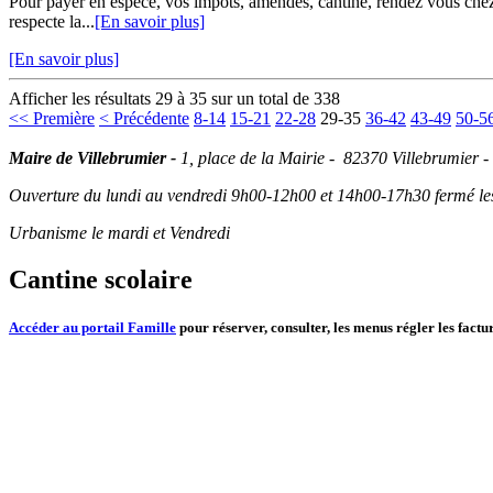
Pour payer en espèce, vos impôts, amendes, cantine, rendez vous chez v
respecte la...
[En savoir plus]
[En savoir plus]
Afficher les résultats 29 à 35 sur un total de 338
<< Première
< Précédente
8-14
15-21
22-28
29-35
36-42
43-49
50-5
Maire de Villebrumier -
1, place de la Mairie - 82370 Villebrumier -
Ouverture du lundi au vendredi 9h00-12h00 et 14h00-17h30 fermé les 
Urbanisme le mardi et Vendredi
Cantine scolaire
Accéder au portail Famille
pour réserver, consulter, les menus régler les factur